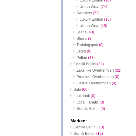
Luxury Edition
(90)
Urban Wear
(74)
Sweaters
(72)
Luxury Edition
(16)
Urban Wear
(45)
Jeans
(40)
Shorts
(1)
Trainingspak
(0)
Jacks
(0)
Petten
(43)
Gentilli Bellini
(32)
Zakelijke Overhemden
(32)
Premium Overhemden
(0)
Casual Overhemden
(0)
Sale
(60)
Lookbook
(0)
Local Fanatic
(0)
Gentile Bellini
(0)
Merken:
Gentile Bellini
(13)
Gentili Bellini
(19)