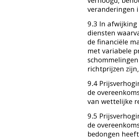
verhoogd, behou
veranderingen i
9.3 In afwijkin
diensten waarv
de financiële m
met variabele p
schommelingen e
richtprijzen zij
9.4 Prijsverho
de overeenkomst 
van wettelijke 
9.5 Prijsverho
de overeenkomst
bedongen heeft