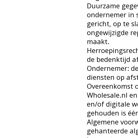
Duurzame gegev
ondernemer in s
gericht, op te 
ongewijzigde re
maakt.
Herroepingsrec
de bedenktijd a
Ondernemer: de 
diensten op af
Overeenkomst o
Wholesale.nl en
en/of digitale 
gehouden is één
Algemene voorw
gehanteerde al